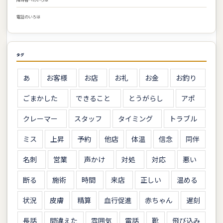
電話のいろは
タグ
あ
お客様
お店
お礼
お金
お釣り
ごまかした
できること
とうがらし
アポ
クレーマー
スタッフ
タイミング
トラブル
ミス
上昇
予約
他店
体温
信念
同伴
名刺
営業
声かけ
対処
対応
悪い
断る
施術
時間
来店
正しい
温める
状況
皮膚
精算
血行促進
赤ちゃん
遅刻
長話
間違えた
雰囲気
電話
靴
飛び込み