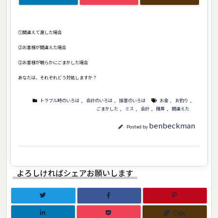
①間違えて渡した場合
②お客様が間違えた場合
②お客様が明らかにごまかした場合
あなたは、それぞれどう対処しますか？
トラブル時のいろは
,
会計のいろは
,
接客のいろは
お金
,
お釣り
,
ごまかした
,
ミス
,
会計
,
精算
,
間違えた
benbeckman
Posted by
よろしければシェアお願いします
Copy