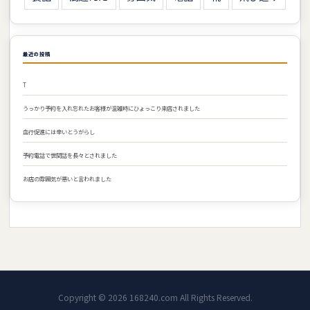
最近の投稿
T
うっかり予約を入れ忘れたお客様が混雑時にひょっこり来店されました
血行促進には辛いとうがらし
予約電話で世間話を長々とされました
お店の雰囲気が悪いと言われました
Copyright ©
2026
168240.com
All Rights Reserved.